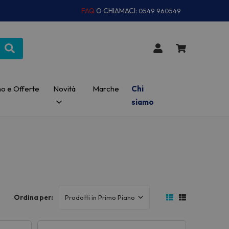
FAQ
O CHIAMACI:
0549 960549
o e Offerte
Novità
Marche
Chi
siamo
Ordina per: