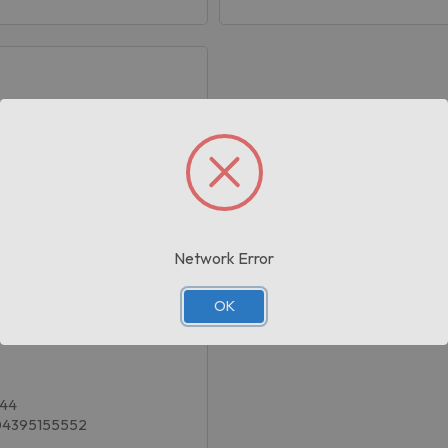
Network Error
OK
844
04395155552