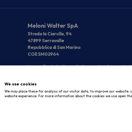
Meloni Walter SpA
Strada la Ciarulla, 94
47899 Serravalle
Repubblica di San Marino
COE SM02964
La vendita è rivolta esclusivamente ad operatori
We use cookies
We may place these for analysis of our visitor data, to improve our website,
website experience. For more information about the cookies we use open the
Copyright © 2026. Meloni Store. Tutti i diritti riservati