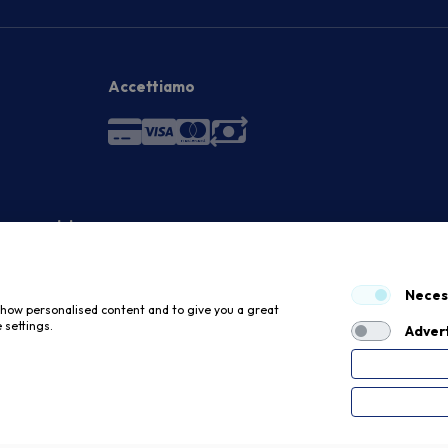
Accettiamo
 economici
Neces
 show personalised content and to give you a great
 settings.
Advert