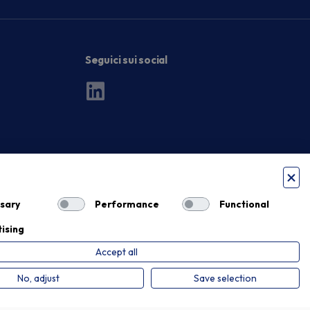
Seguici sui social
sary
Performance
Functional
ising
Accept all
Privacy Policy
Cookie Policy
No, adjust
Save selection