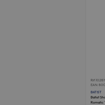
Rif:1028
EAN: 80
BATIST
Batist S
Romatic 