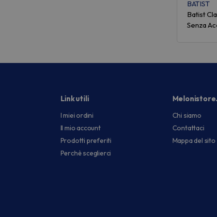
BATIST
Batist C
Senza Ac
Link utili
Melonistore
I miei ordini
Chi siamo
Il mio account
Contattaci
Prodotti preferiti
Mappa del sito
Perchè sceglierci