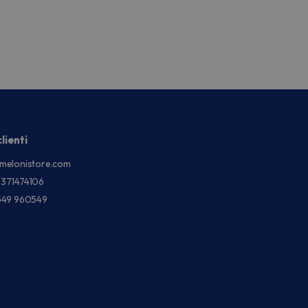
lienti
melonistore.com
3371474106
549 960549