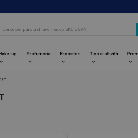
Cerca
Make-up
Profumeria
Espositori
Tipo di attività
Prom
IST
T