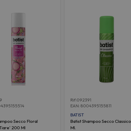
19
Rif:092391
04395155514
EAN: 8004395155811
BATIST
hampoo Secco Floral
Batist Shampoo Secco Classico
Tiare' 200 Ml
Ml.