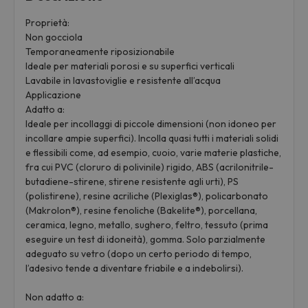
Proprietà:
Non gocciola
Temporaneamente riposizionabile
Ideale per materiali porosi e su superfici verticali
Lavabile in lavastoviglie e resistente all’acqua
Applicazione
Adatto a:
Ideale per incollaggi di piccole dimensioni (non idoneo per
incollare ampie superfici). Incolla quasi tutti i materiali solidi
e flessibili come, ad esempio, cuoio, varie materie plastiche,
fra cui PVC (cloruro di polivinile) rigido, ABS (acrilonitrile-
butadiene-stirene, stirene resistente agli urti), PS
(polistirene), resine acriliche (Plexiglas®), policarbonato
(Makrolon®), resine fenoliche (Bakelite®), porcellana,
ceramica, legno, metallo, sughero, feltro, tessuto (prima
eseguire un test di idoneità), gomma. Solo parzialmente
adeguato su vetro (dopo un certo periodo di tempo,
l’adesivo tende a diventare friabile e a indebolirsi).
Non adatto a: