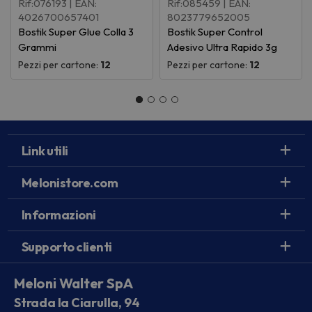
Rif:076193
| EAN:
Rif:085459
| EAN:
4026700657401
8023779652005
Bostik Super Glue Colla 3
Bostik Super Control
Grammi
Adesivo Ultra Rapido 3g
Pezzi per cartone:
12
Pezzi per cartone:
12
Link utili
Melonistore.com
Informazioni
Supporto clienti
Meloni Walter SpA
Strada la Ciarulla, 94