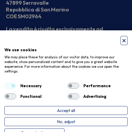
47899 Serravalle
Repubblica di San Marino
COE SM02964
La vendita è rivolta esclusivamente ad
operatori economici
We use cookies
Seguici sui social
We may place these for analysis of our visitor data, to improve our
website, show personalised content and to give you a great website
experience. For more information about the cookies we use open the
settings.
Accettiamo
Necessary
Performance
Functional
Advertising
Accept all
Privacy Policy
Cookie Policy
No, adjust
Copyright © 2026. Meloni Store. Tutti i diritti riservati