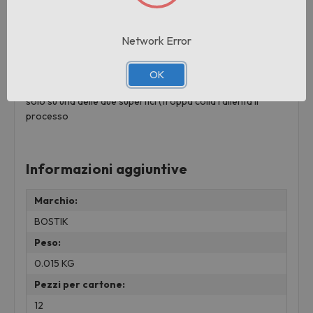
Durante l'uso:
Network Error
Modalità di utilizzo
1. Bucare la membrana ruotando il cappuccio in senso
orario, non comprimere il tubetto. 2. Svitare il tappo per
OK
utilizzare il prodotto. Applicare uno strato sottile di colla
solo su una delle due superfici (troppa colla rallenta il
processo
Informazioni aggiuntive
Marchio:
BOSTIK
Peso:
0.015 KG
Pezzi per cartone:
12