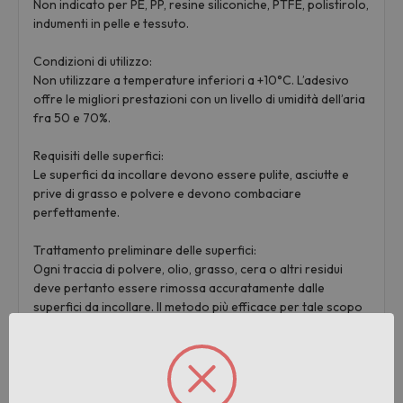
Non indicato per PE, PP, resine siliconiche, PTFE, polistirolo,
indumenti in pelle e tessuto.
Condizioni di utilizzo:
Non utilizzare a temperature inferiori a +10°C. L’adesivo
offre le migliori prestazioni con un livello di umidità dell’aria
fra 50 e 70%.
Requisiti delle superfici:
Le superfici da incollare devono essere pulite, asciutte e
prive di grasso e polvere e devono combaciare
perfettamente.
Trattamento preliminare delle superfici:
Ogni traccia di polvere, olio, grasso, cera o altri residui
deve pertanto essere rimossa accuratamente dalle
superfici da incollare. Il metodo più efficace per tale scopo
consiste nello strofinare le parti varie volte con solventi
idonei, ad esempio acetone (se compatibile con i materiali:
prima verificare). Per metalli e leghe metalliche è
consigliabile irruvidire la superficie con carta smeriglio o
mediante molatura o spazzolatura.