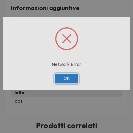
Informazioni aggiuntive
Marchio:
BOROTALCO
Pezzi per cartone:
12
Cartoni per pallet:
Network Error
96
Peso:
OK
0.25 KG
lotto:
001
Prodotti correlati