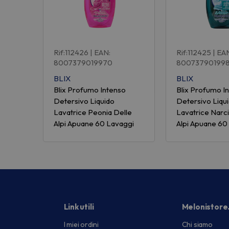
Rif:112426
| EAN:
Rif:112425
| EA
8007379019970
80073790199
BLIX
BLIX
Blix Profumo Intenso
Blix Profumo I
Detersivo Liquido
Detersivo Liqu
Lavatrice Peonia Delle
Lavatrice Narc
Alpi Apuane 60 Lavaggi
Alpi Apuane 60
Link utili
Melonistore
I miei ordini
Chi siamo