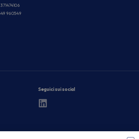
3371474106
549 960549
Seguici sui social