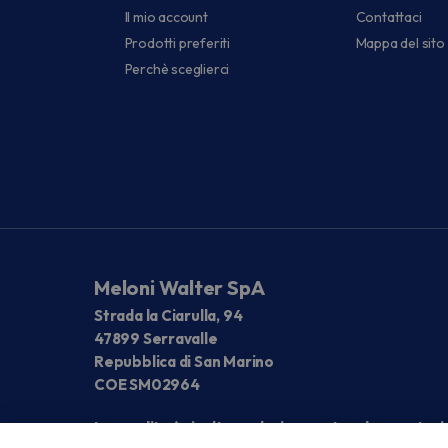
Il mio account
Contattaci
Prodotti preferiti
Mappa del sito
Perchè sceglierci
Meloni Walter SpA
Strada la Ciarulla, 94
47899 Serravalle
Repubblica di San Marino
COE SM02964
La vendita è rivolta esclusivamente ad operatori