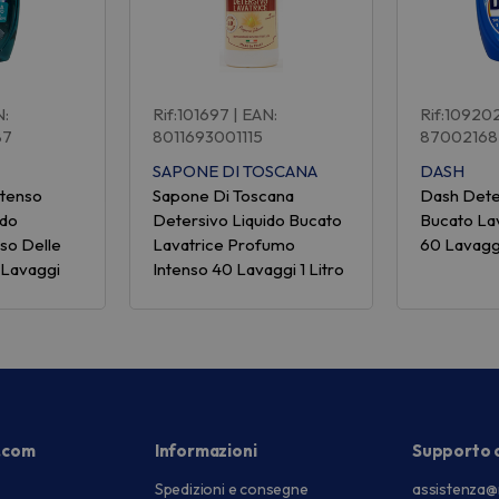
N:
Rif:101697
| EAN:
Rif:10920
87
8011693001115
87002168
SAPONE DI TOSCANA
DASH
ntenso
Sapone Di Toscana
Dash Dete
ido
Detersivo Liquido Bucato
Bucato Lav
iso Delle
Lavatrice Profumo
60 Lavagg
 Lavaggi
Intenso 40 Lavaggi 1 Litro
.com
Informazioni
Supporto c
Spedizioni e consegne
assistenza@