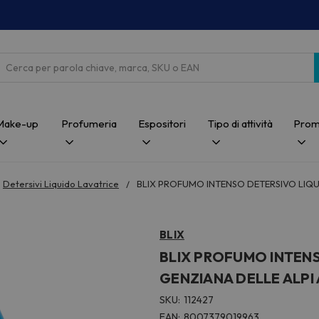
Cerca
Make-up
Profumeria
Espositori
Tipo di attività
Prom
Detersivi Liquido Lavatrice
BLIX PROFUMO INTENSO DETERSIVO LIQU
BLIX
BLIX PROFUMO INTENS
GENZIANA DELLE ALPI
SKU:
112427
EAN:
8007379019963