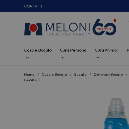
CONTATTI
Casa e Bucato
Cura Persona
Cura Animali
Home
Casa e Bucato
Bucato
Detersivi Bucato
LAVAGGI