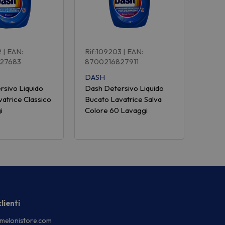
2
| EAN:
Rif:109203
| EAN:
27683
8700216827911
DASH
rsivo Liquido
Dash Detersivo Liquido
atrice Classico
Bucato Lavatrice Salva
i
Colore 60 Lavaggi
lienti
melonistore.com