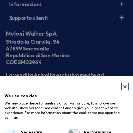
Informazioni
Supporto clienti
Meloni Walter SpA
Strada la Ciarulla, 94
47899 Serravalle
Repubblica di San Marino
COE SM02964
La vendita è rivolta esclusivamente ad
operatori economici
We use cookies
Seguici sui social
We may place these for analysis of our visitor data, to improve our
website, show personalised content and to give you a great website
experience. For more information about the cookies we use open the
settings.
Accettiamo
Necessary
Performance