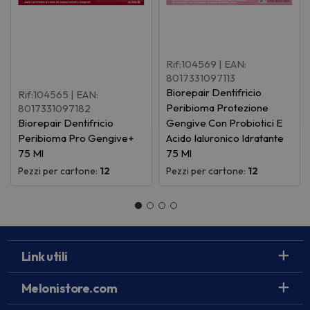
Rif:104569
| EAN:
8017331097113
Biorepair Dentifricio
Rif:104565
| EAN:
Peribioma Protezione
8017331097182
Biorepair Dentifricio
Gengive Con Probiotici E
Peribioma Pro Gengive+
Acido Ialuronico Idratante
75 Ml
75 Ml
Pezzi per cartone:
12
Pezzi per cartone:
12
Link utili
Melonistore.com