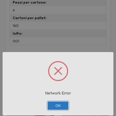
Pezzi per cartone:
6
Cartoni per pallet:
160
lotto:
001
Prodotti correlati
Network Error
OK