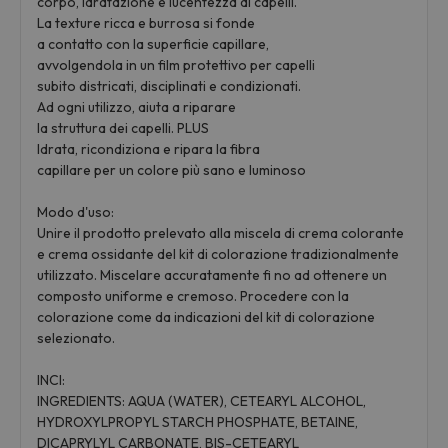
corpo, idratazione e lucentezza ai capelli.
La texture ricca e burrosa si fonde
a contatto con la superficie capillare,
avvolgendola in un film protettivo per capelli
subito districati, disciplinati e condizionati.
Ad ogni utilizzo, aiuta a riparare
la struttura dei capelli. PLUS
Idrata, ricondiziona e ripara la fibra
capillare per un colore più sano e luminoso
Modo d'uso:
Unire il prodotto prelevato alla miscela di crema colorante
e crema ossidante del kit di colorazione tradizionalmente
utilizzato. Miscelare accuratamente fi no ad ottenere un
composto uniforme e cremoso. Procedere con la
colorazione come da indicazioni del kit di colorazione
selezionato.
INCI:
INGREDIENTS: AQUA (WATER), CETEARYL ALCOHOL,
HYDROXYLPROPYL STARCH PHOSPHATE, BETAINE,
DICAPRYLYL CARBONATE, BIS-CETEARYL