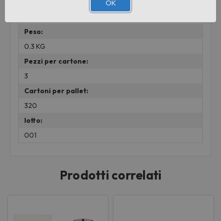
Marchio:
OK
BIOPOINT
Peso:
0.3 KG
Pezzi per cartone:
3
Cartoni per pallet:
320
lotto:
001
Prodotti correlati