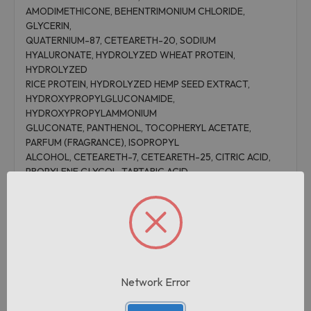
AMODIMETHICONE, BEHENTRIMONIUM CHLORIDE,
GLYCERIN,
QUATERNIUM-87, CETEARETH-20, SODIUM
HYALURONATE, HYDROLYZED WHEAT PROTEIN,
HYDROLYZED
RICE PROTEIN, HYDROLYZED HEMP SEED EXTRACT,
HYDROXYPROPYLGLUCONAMIDE,
HYDROXYPROPYLAMMONIUM
GLUCONATE, PANTHENOL, TOCOPHERYL ACETATE,
PARFUM (FRAGRANCE), ISOPROPYL
ALCOHOL, CETEARETH-7, CETEARETH-25, CITRIC ACID,
PROPYLENE GLYCOL, TARTARIC ACID,
ETHYLHEXYLGLYCERIN,
SODIUM BENZOATE, POTASSIUM SORBATE,
PHENOXYETHANOL, ALPHA-ISOMETHYL
IONONE, CI 14720.
Informazioni aggiuntive
Network Error