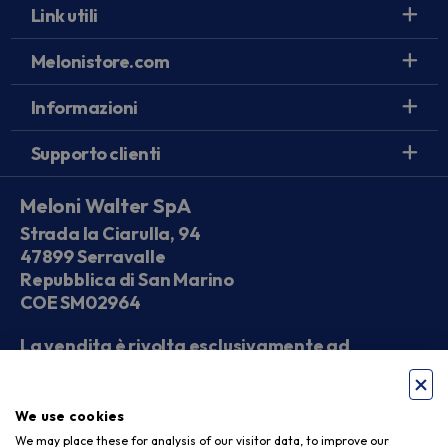
Link utili
Melonistore.com
Informazioni
Supporto clienti
Meloni Walter SpA
Strada la Ciarulla, 94
47899 Serravalle
Repubblica di San Marino
COE SM02964
La vendita è rivolta esclusivamente ad
operatori economici
We use cookies
Seguici sui social
We may place these for analysis of our visitor data, to improve our