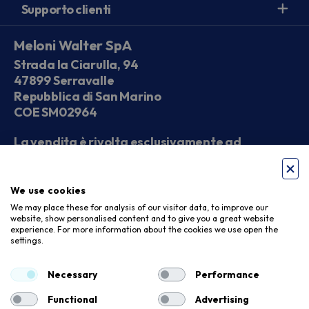
Supporto clienti
Meloni Walter SpA
Strada la Ciarulla, 94
47899 Serravalle
Repubblica di San Marino
COE SM02964
La vendita è rivolta esclusivamente ad
operatori economici
We use cookies
Seguici sui social
We may place these for analysis of our visitor data, to improve our
website, show personalised content and to give you a great website
experience. For more information about the cookies we use open the
settings.
Accettiamo
Necessary
Performance
Functional
Advertising