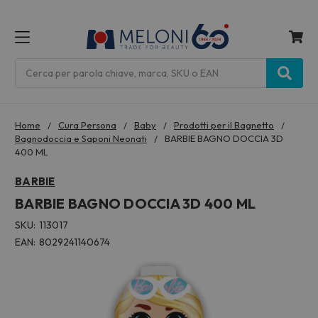
MENU
Cerca
Home
Cura Persona
Baby
Prodotti per il Bagnetto
Bagnodoccia e Saponi Neonati
BARBIE BAGNO DOCCIA 3D
400 ML
BARBIE
BARBIE BAGNO DOCCIA 3D 400 ML
SKU:
113017
EAN:
8029241140674