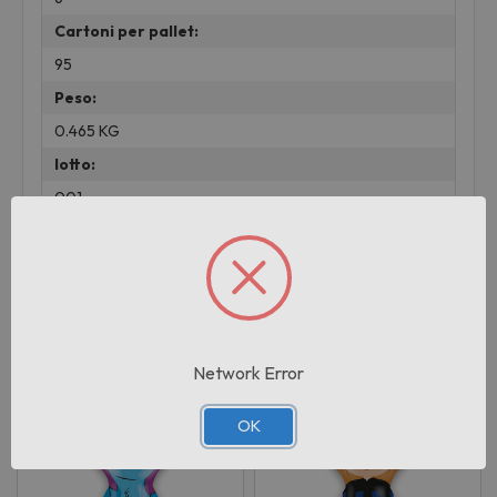
Cartoni per pallet:
95
Peso:
0.465 KG
lotto:
001
Prodotti correlati
Network Error
OK