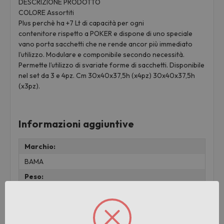
DESCRIZIONE PRODOTTO
COLORE Assortiti
Plus perchè ha +7 Lt di capacità per ogni
contenitore rispetto a POKER e dispone di uno speciale
vano porta sacchetti che ne rende ancor più immediato
l’utilizzo. Modulare e componibile secondo necessità.
Permette l’utilizzo di svariate forme di sacchetti. Disponibile
nel set da 3 e 4pz. Cm 30x40x37,5h (x4pz) 30x40x37,5h
(x3pz).
Informazioni aggiuntive
Marchio:
BAMA
Peso:
4.035 KG
Pezzi per cartone:
1