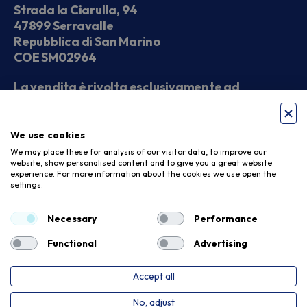
Strada la Ciarulla, 94
47899 Serravalle
Repubblica di San Marino
COE SM02964
La vendita è rivolta esclusivamente ad
operatori economici
We use cookies
Seguici sui social
We may place these for analysis of our visitor data, to improve our
website, show personalised content and to give you a great website
experience. For more information about the cookies we use open the
settings.
Accettiamo
Necessary
Performance
Functional
Advertising
Accept all
Privacy Policy
Cookie Policy
No, adjust