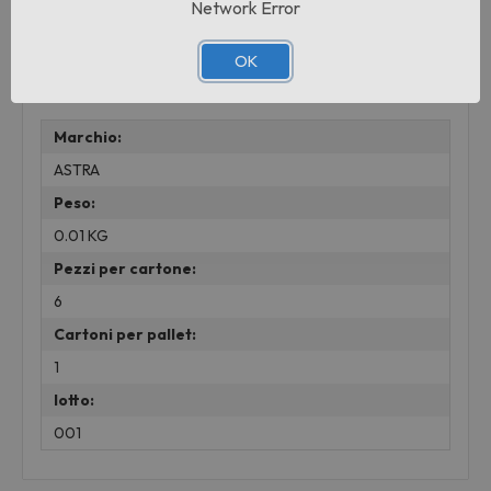
Benzyl Alcohol, CI 77891, CI 77491, CI 7749
Network Error
OK
Informazioni aggiuntive
Marchio:
ASTRA
Peso:
0.01 KG
Pezzi per cartone:
6
Cartoni per pallet:
1
lotto:
001