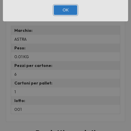
OK
Informazioni aggiuntive
Marchio:
ASTRA
Peso:
0.01 KG
Pezzi per cartone:
6
Cartoni per pallet:
1
lotto:
001