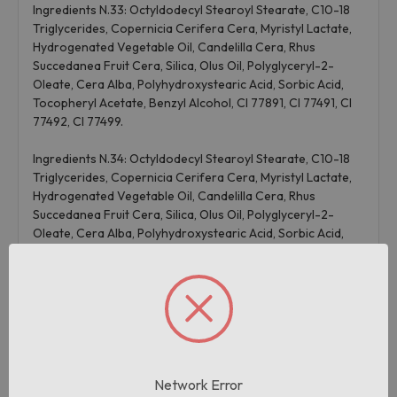
Ingredients N.33: Octyldodecyl Stearoyl Stearate, C10-18
Triglycerides, Copernicia Cerifera Cera, Myristyl Lactate,
Hydrogenated Vegetable Oil, Candelilla Cera, Rhus
Succedanea Fruit Cera, Silica, Olus Oil, Polyglyceryl-2-
Oleate, Cera Alba, Polyhydroxystearic Acid, Sorbic Acid,
Tocopheryl Acetate, Benzyl Alcohol, CI 77891, CI 77491, CI
77492, CI 77499.
Ingredients N.34: Octyldodecyl Stearoyl Stearate, C10-18
Triglycerides, Copernicia Cerifera Cera, Myristyl Lactate,
Hydrogenated Vegetable Oil, Candelilla Cera, Rhus
Succedanea Fruit Cera, Silica, Olus Oil, Polyglyceryl-2-
Oleate, Cera Alba, Polyhydroxystearic Acid, Sorbic Acid,
Tocopheryl Acetate, Benzyl Alcohol, CI 77491, CI 77492, CI
77891, CI 77499, CI 15850.
Ingredients N.36: Octyldodecyl stearoyl stearate, C10-18
Triglycerides, Copernicia cerifera cera, Myristyl Lactate,
Hydrogenated vegetable oil, Candelilla cera, Rhus
succedanea fruit cera, Silica, Olus oil, Polyglyceryl-2-
oleate, Cera alba, Polyhydroxystearic acid, Sorbic acid, T
Network Error