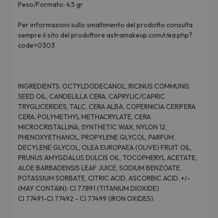
Peso/Formato: 4,5 gr
Per informazioni sullo smaltimento del prodotto consulta
sempre il sito del produttore astramakeup.com/r/ea.php?
code=0303
INGREDIENTS: OCTYLDODECANOL, RICINUS COMMUNIS
SEED OIL, CANDELILLA CERA, CAPRYLIC/CAPRIC
TRYGLICERIDES, TALC, CERA ALBA, COPERNICIA CERIFERA
CERA, POLYMETHYL METHACRYLATE, CERA
MICROCRISTALLINA, SYNTHETIC WAX, NYLON 12,
PHENOXYETHANOL, PROPYLENE GLYCOL, PARFUM,
DECYLENE GLYCOL, OLEA EUROPAEA (OLIVE) FRUIT OIL,
PRUNUS AMYGDALUS DULCIS OIL, TOCOPHERYL ACETATE,
ALOE BARBADENSIS LEAF JUICE, SODIUM BENZOATE,
POTASSIUM SORBATE, CITRIC ACID, ASCORBIC ACID. +/-
(MAY CONTAIN): CI 77891 (TITANIUM DIOXIDE)
CI 77491-CI 77492 - CI 77499 (IRON OXIDES).