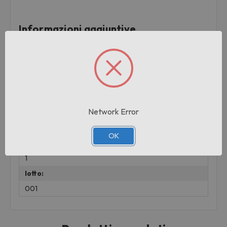
Informazioni aggiuntive
Marchio:
ASTRA
Peso:
0.01 KG
Network Error
Pezzi per cartone:
6
OK
Cartoni per pallet:
1
lotto:
001