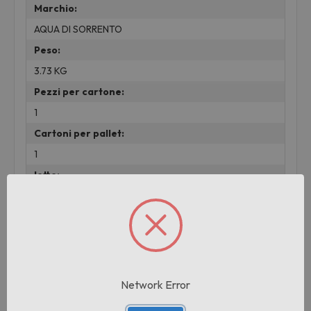
Marchio:
AQUA DI SORRENTO
Peso:
3.73 KG
Pezzi per cartone:
1
Cartoni per pallet:
1
lotto:
001
Prodotti correlati
Network Error