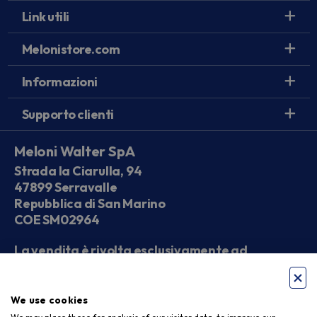
Link utili
Melonistore.com
Informazioni
Supporto clienti
Meloni Walter SpA
Strada la Ciarulla, 94
47899 Serravalle
Repubblica di San Marino
COE SM02964
La vendita è rivolta esclusivamente ad
operatori economici
We use cookies
Seguici sui social