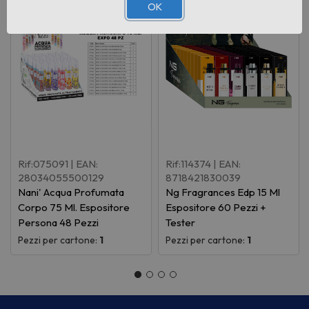
OK
Rif:075091
| EAN:
Rif:114374
| EAN:
28034055500129
8718421830039
Nani' Acqua Profumata
Ng Fragrances Edp 15 Ml
Corpo 75 Ml. Espositore
Espositore 60 Pezzi +
Persona 48 Pezzi
Tester
Pezzi per cartone:
1
Pezzi per cartone:
1