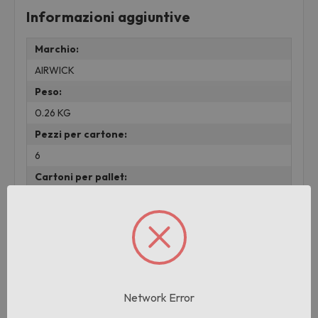
Informazioni aggiuntive
Marchio:
AIRWICK
Peso:
0.26 KG
Pezzi per cartone:
6
Cartoni per pallet:
108
Prodotti correlati
Network Error