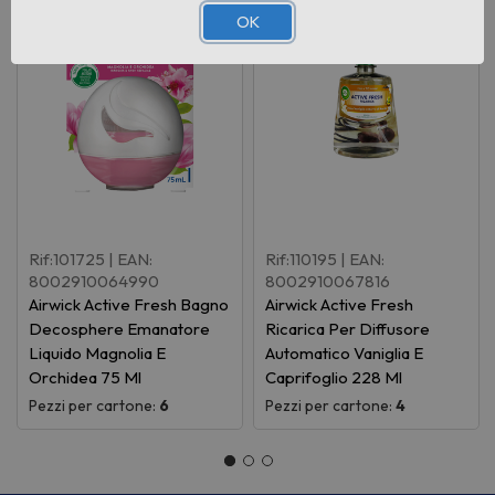
OK
Rif:101725
| EAN:
Rif:110195
| EAN:
8002910064990
8002910067816
Airwick Active Fresh Bagno
Airwick Active Fresh
Decosphere Emanatore
Ricarica Per Diffusore
Liquido Magnolia E
Automatico Vaniglia E
Orchidea 75 Ml
Caprifoglio 228 Ml
Pezzi per cartone:
6
Pezzi per cartone:
4