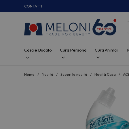
CONTATTI
Casa e Bucato
Cura Persona
Cura Animali
Home
Novità
Scopri le novità
Novità Casa
AC