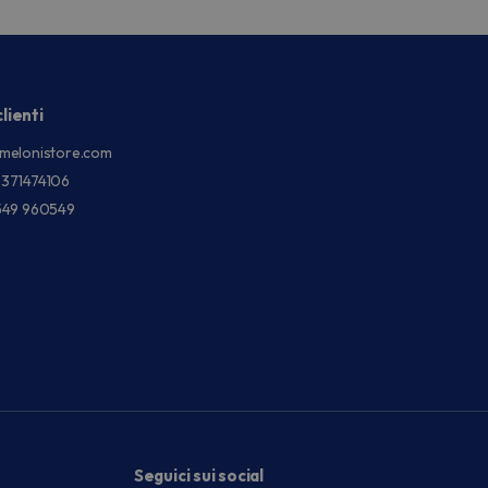
lienti
melonistore.com
3371474106
549 960549
Seguici sui social