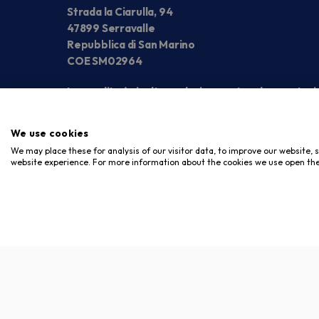
Strada la Ciarulla, 94
47899 Serravalle
Repubblica di San Marino
COE SM02964
La vendita è rivolta esclusivamente ad operatori
We use cookies
We may place these for analysis of our visitor data, to improve our website,
website experience. For more information about the cookies we use open the
Copyright © 2026. Meloni Store. Tutti i diritti riservati