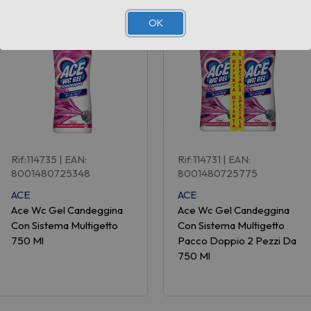
OK
Rif:114735
| EAN:
Rif:114731
| EAN:
8001480725348
8001480725775
ACE
ACE
Ace Wc Gel Candeggina
Ace Wc Gel Candeggina
Con Sistema Multigetto
Con Sistema Multigetto
750 Ml
Pacco Doppio 2 Pezzi Da
750 Ml