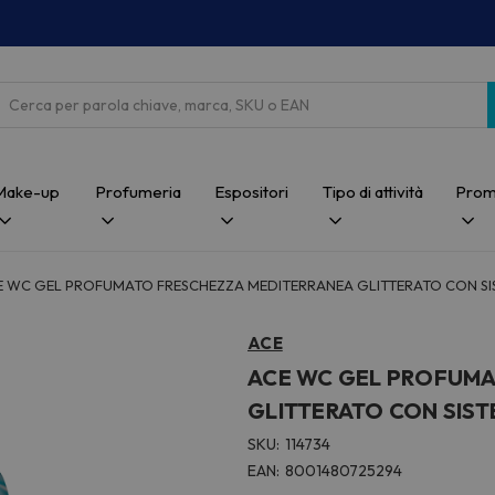
Cerca
Make-up
Profumeria
Espositori
Tipo di attività
Prom
E WC GEL PROFUMATO FRESCHEZZA MEDITERRANEA GLITTERATO CON SI
ACE
ACE WC GEL PROFUMA
GLITTERATO CON SIST
SKU:
114734
EAN:
8001480725294