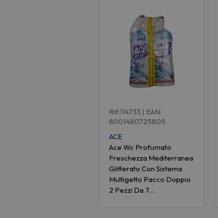
Rif:114733
| EAN:
8001480725805
ACE
Ace Wc Profumato
Freschezza Mediterranea
Glitterato Con Sistema
Multigetto Pacco Doppio
2 Pezzi Da 7…