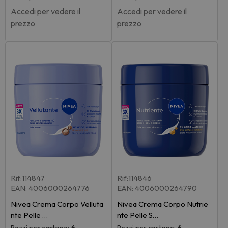
Accedi per vedere il
Accedi per vedere il
prezzo
prezzo
Rif:114847
Rif:114846
EAN: 4006000264776
EAN: 4006000264790
Nivea Crema Corpo Velluta
Nivea Crema Corpo Nutrie
nte Pelle …
nte Pelle S…
Pezzi per cartone:
6
Pezzi per cartone:
6