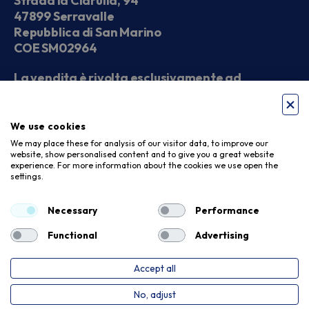
Strada la Ciarulla, 94
47899 Serravalle
Repubblica di San Marino
COE SM02964
La vendita è rivolta esclusivamente ad
operatori economici
We use cookies
Seguici sui social
We may place these for analysis of our visitor data, to improve our
website, show personalised content and to give you a great website
experience. For more information about the cookies we use open the
settings.
Accettiamo
Necessary
Performance
Functional
Advertising
Accept all
Privacy Policy
Cookie Policy
No, adjust