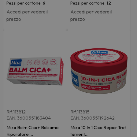
Pezzi per cartone:
6
Pezzi per cartone:
12
Accedi per vedere il
Accedi per vedere il
prezzo
prezzo
Rif:113812
Rif:113815
EAN: 3600551183404
EAN: 3600551192642
Mixa Balm Cica+ Balsamo
Mixa 10 In 1 Cica Repair Trat
Riparatore …
tament…