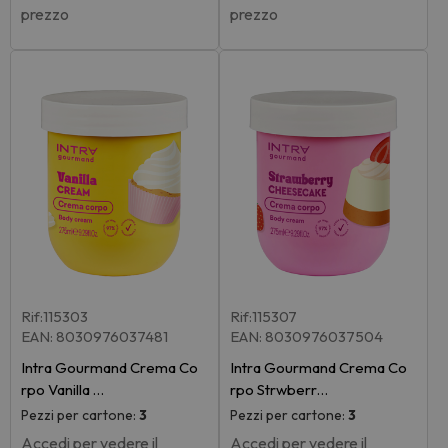
prezzo
prezzo
Rif:115303
Rif:115307
EAN: 8030976037481
EAN: 8030976037504
Intra Gourmand Crema Co
Intra Gourmand Crema Co
rpo Vanilla …
rpo Strwberr…
Pezzi per cartone:
3
Pezzi per cartone:
3
Accedi per vedere il
Accedi per vedere il