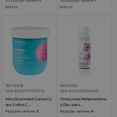
Accedi per vedere il
Accedi per vedere il
prezzo
prezzo
Rif:115308
Rif:115285
EAN: 8030976037474
EAN: 8002410100648
Intra Gourmand Crema Co
Omia Linea Metamorphosi
rpo Cotton C…
s Olio-siero…
Pezzi per cartone:
3
Pezzi per cartone:
6