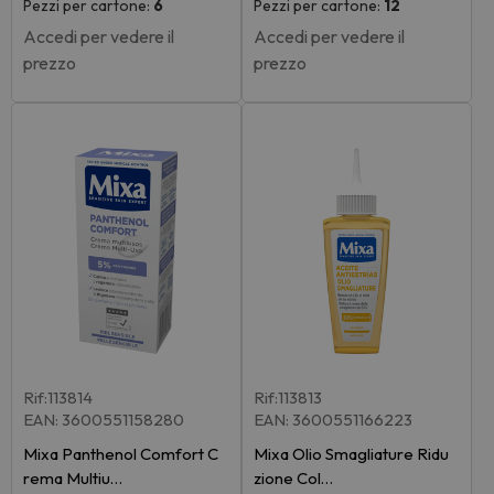
Pezzi per cartone:
6
Pezzi per cartone:
12
Accedi per vedere il
Accedi per vedere il
prezzo
prezzo
Rif:113814
Rif:113813
EAN: 3600551158280
EAN: 3600551166223
Mixa Panthenol Comfort C
Mixa Olio Smagliature Ridu
rema Multiu…
zione Col…