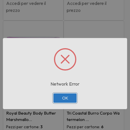
Accedi per vedere il
Accedi per vedere il
prezzo
prezzo
Network Error
OK
Rif:114876
Rif:104091
EAN: 8055672560477
EAN: 8058040258877
Royal Beauty Body Butter
Tri Coastal Burro Corpo Wa
Marshmallo…
termelon …
Pezzi per cartone:
3
Pezzi per cartone:
6